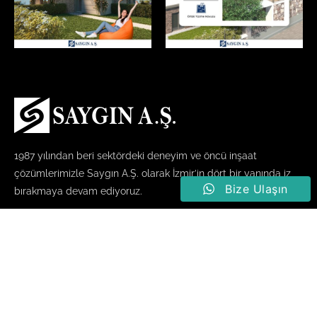
1987 yılından beri sektördeki deneyim ve öncü inşaat
çözümlerimizle Saygın A.Ş. olarak İzmir’in dört bir yanında iz
Bize Ulaşın
bırakmaya devam ediyoruz.
Projeler
SATIŞI DEVAM EDEN PROJELER
TAMAMLANAN PROJELER