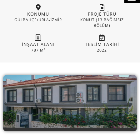
KONUMU
PROJE TÜRÜ
GÜLBAHÇE/URLA/İZMIR
KONUT (13 BAĞIMSIZ
BÖLÜM)
İNŞAAT ALANI
TESLIM TARIHI
787 M²
2022