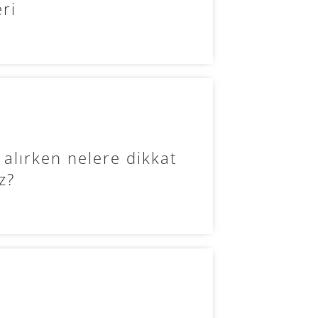
ri
 alırken nelere dikkat
z?