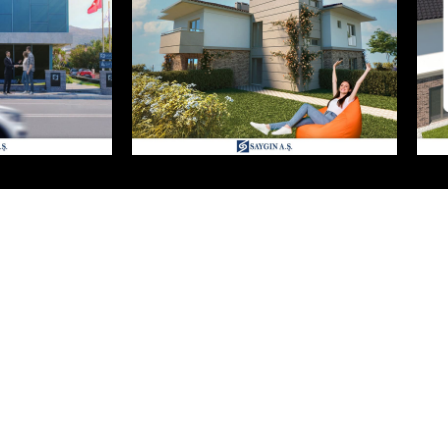
Sayfalar
Biz
+
ROJELER
ANA SAYFA
ER
KURUMSAL
i
BIZDEN HABERLER
M
2
BASINDA BIZ
BLOG
K.V.K.K.