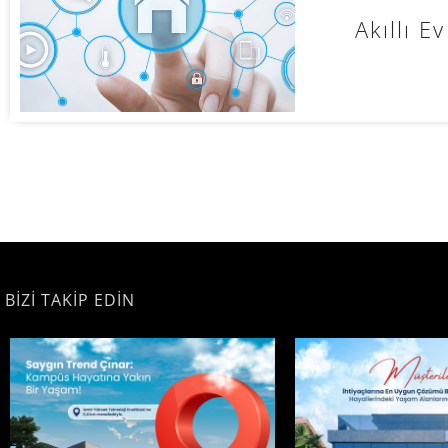
Akıllı E
BİZİ TAKİP EDİN