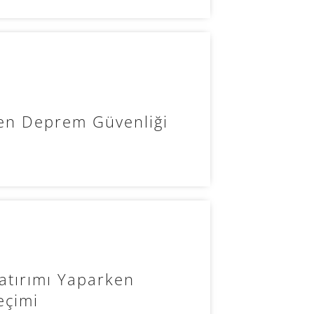
ken Deprem Güvenliği
atırımı Yaparken
eçimi