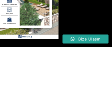
Bize Ulaşın
e Ulaşın
90 (232) 234 44 44
nfo@sayginas.com.tr
altepe Mah. Mithatpaşa Cad. No:
27 Güzelbahçe, İzmir