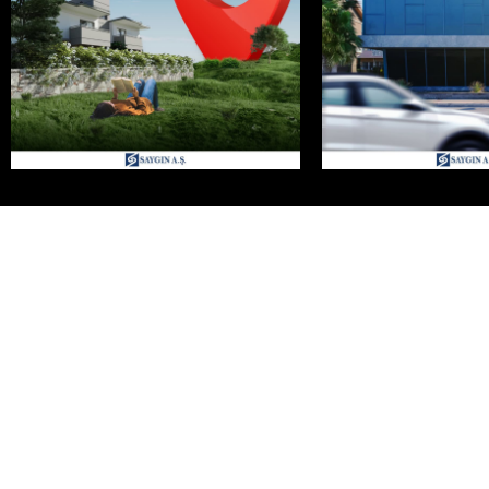
Projeler
SATIŞI DEVAM EDEN P
TAMAMLANAN PROJEL
1987 yılından beri sektördeki deneyim ve
öncü inşaat çözümlerimizle Saygın A.Ş.
GELECEK PROJELER
olarak İzmir’in dört bir yanında iz
bırakmaya devam ediyoruz.