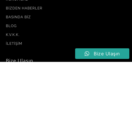
BIZDEN HABERLER
BASINDA BIZ
BLOG
K.V.K.K.
İLETIŞIM
Bize Ulaşın
Bize Ulaşın
+90 (232) 234 44 44
info@sayginas.com.tr
Maltepe Mah. Mithatpaşa Cad. No: 227 Güzelbahçe, İzmir
Copyright 2021 © Sayginas.com.tr – Her Hakkı Saklıdır. Hiçbir Bilgi ve Görsel
İzinsiz Kullanılamaz.